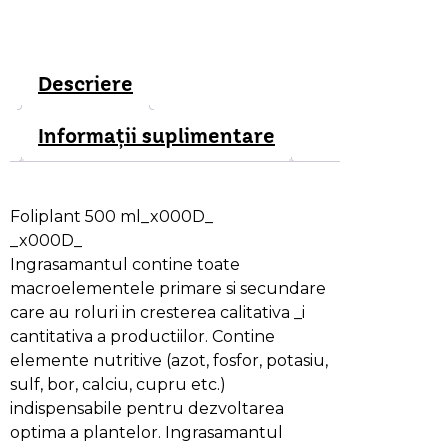
Descriere
Informații suplimentare
Descriere
Foliplant 500 ml_x000D_
_x000D_
Ingrasamantul contine toate
macroelementele primare si secundare
care au roluri in cresterea calitativa _i
cantitativa a productiilor. Contine
elemente nutritive (azot, fosfor, potasiu,
sulf, bor, calciu, cupru etc.)
indispensabile pentru dezvoltarea
optima a plantelor. Ingrasamantul