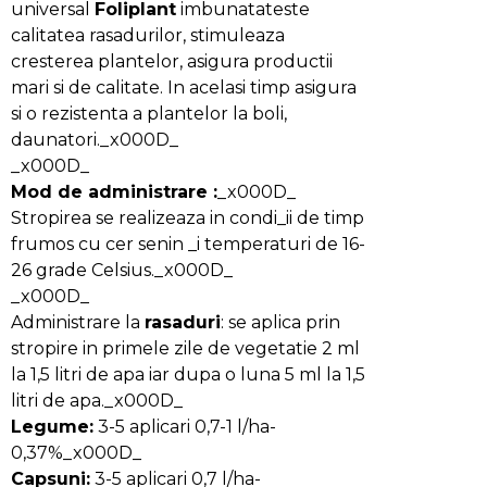
universal
Foliplant
imbunatateste
calitatea rasadurilor, stimuleaza
cresterea plantelor, asigura productii
mari si de calitate. In acelasi timp asigura
si o rezistenta a plantelor la boli,
daunatori._x000D_
_x000D_
Mod de administrare :
_x000D_
Stropirea se realizeaza in condi_ii de timp
frumos cu cer senin _i temperaturi de 16-
26 grade Celsius._x000D_
_x000D_
Administrare la
rasaduri
: se aplica prin
stropire in primele zile de vegetatie 2 ml
la 1,5 litri de apa iar dupa o luna 5 ml la 1,5
litri de apa._x000D_
Legume:
3-5 aplicari 0,7-1 l/ha-
0,37%_x000D_
Capsuni:
3-5 aplicari 0,7 l/ha-