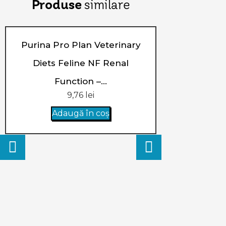
Produse
similare
Purina Pro Plan Veterinary
Diets Feline NF Renal
Function –...
9,76
lei
Adaugă în coș
Purina Pr
Diets Feli