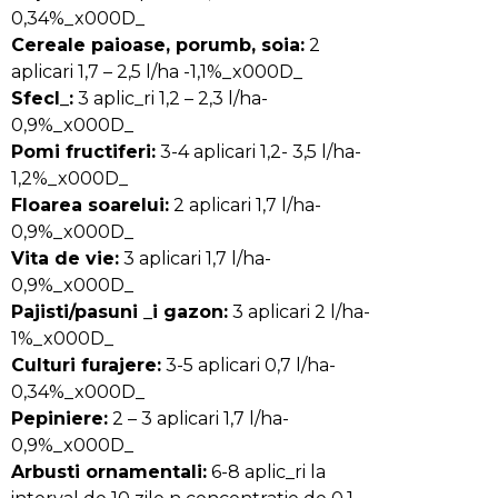
0,34%_x000D_
Cereale paioase, porumb, soia:
2
aplicari 1,7 – 2,5 l/ha -1,1%_x000D_
Sfecl_:
3 aplic_ri 1,2 – 2,3 l/ha-
0,9%_x000D_
Pomi fructiferi:
3-4 aplicari 1,2- 3,5 l/ha-
1,2%_x000D_
Floarea soarelui:
2 aplicari 1,7 l/ha-
0,9%_x000D_
Vita de vie:
3 aplicari 1,7 l/ha-
0,9%_x000D_
Pajisti/pasuni _i gazon:
3 aplicari 2 l/ha-
1%_x000D_
Culturi furajere:
3-5 aplicari 0,7 l/ha-
0,34%_x000D_
Pepiniere:
2 – 3 aplicari 1,7 l/ha-
0,9%_x000D_
Arbusti ornamentali:
6-8 aplic_ri la