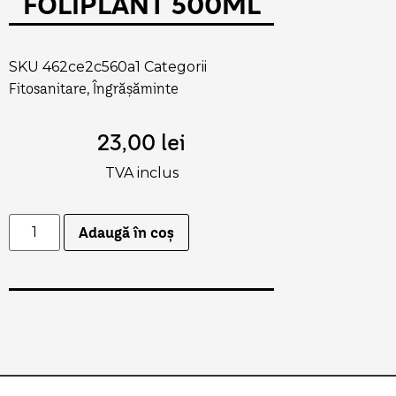
FOLIPLANT 500ML
SKU
462ce2c560a1
Categorii
Fitosanitare
Îngrășăminte
,
23,00
lei
TVA inclus
Adaugă în coș