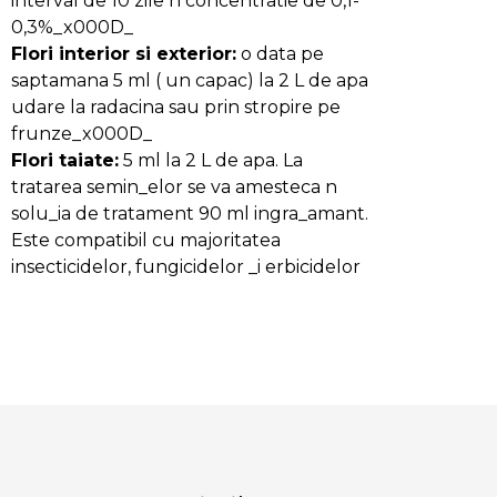
interval de 10 zile n concentratie de 0,1-
0,3%_x000D_
Flori interior si exterior:
o data pe
saptamana 5 ml ( un capac) la 2 L de apa
udare la radacina sau prin stropire pe
frunze_x000D_
Flori taiate:
5 ml la 2 L de apa. La
tratarea semin_elor se va amesteca n
solu_ia de tratament 90 ml ingra_amant.
Este compatibil cu majoritatea
insecticidelor, fungicidelor _i erbicidelor